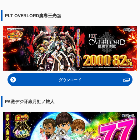
PLT OVERLORD魔導王光臨
ダウンロード
PA激デジ牙狼月虹ノ旅人