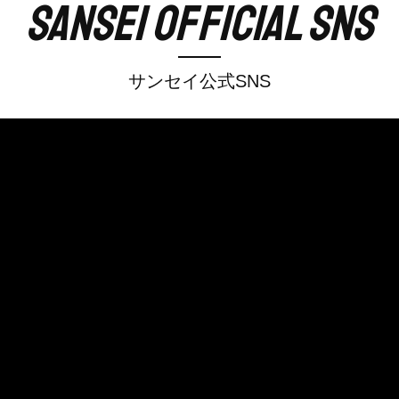
SANSEI OFFICIAL SNS
サンセイ公式SNS