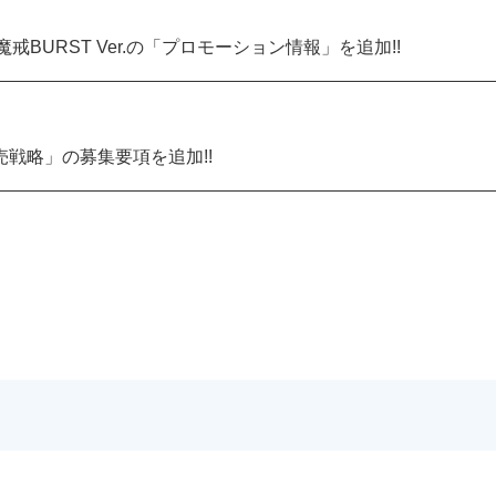
BURST Ver.の「プロモーション情報」を追加!!
売戦略」の募集要項を追加!!