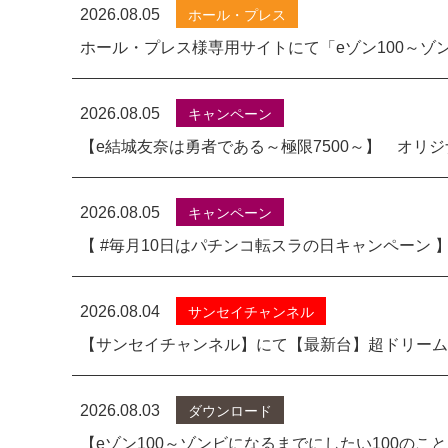
2026.08.05
ホール・プレス様専用サイトにて「eゾン100～ゾ
2026.08.05
【e結城友奈は勇者である～極限7500～】 オリジ
2026.08.05
【 #毎月10日はパチンコ転スラの日キャンペーン 】Q
2026.08.04
【サンセイチャンネル】にて【最新台】超ドリームスペ
2026.08.03
【eゾン100～ゾンビになるまでにしたい100のこと