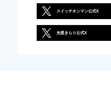
スイッチオンマン公式X
光星きらり公式X