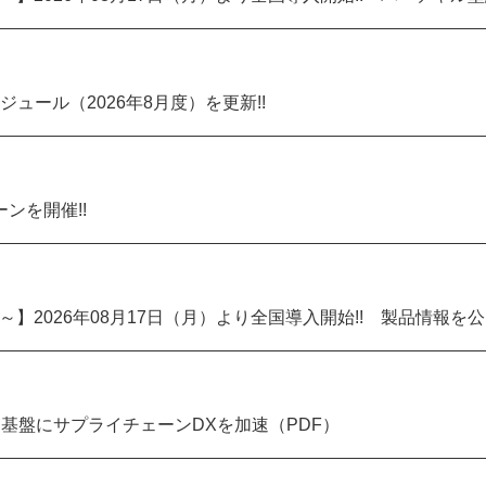
ール（2026年8月度）を更新!!
ンを開催!!
】2026年08月17日（月）より全国導入開始!! 製品情報を公開
基盤にサプライチェーンDXを加速（PDF）