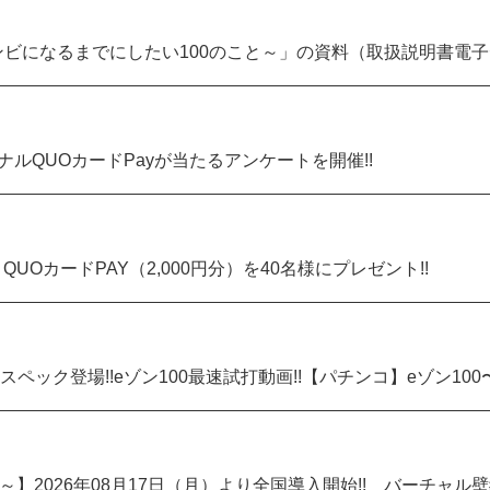
ンビになるまでにしたい100のこと～」の資料（取扱説明書電子
ナルQUOカードPayが当たるアンケートを開催!!
UOカードPAY（2,000円分）を40名様にプレゼント!!
ック登場!!eゾン100最速試打動画!!【パチンコ】eゾン100
～】2026年08月17日（月）より全国導入開始!! バーチャル壁